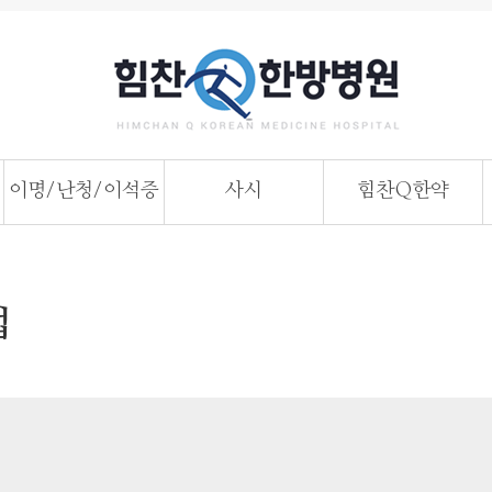
이명/난청/이석증
사시
힘찬Q한약
법