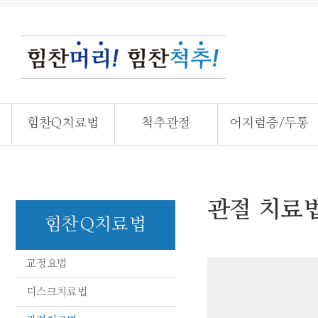
힘찬Q치료법
척추관절
어지럼증/두통
관절 치료
힘찬Q치료법
교정요법
디스크치료법