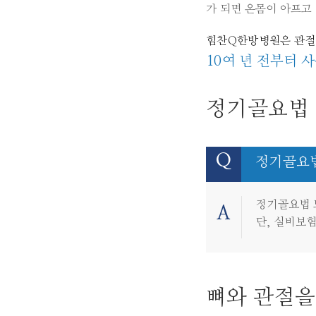
가 되면 온몸이 아프고
힘찬Q한방병원은 관절 
10여 년 전부터
정기골요법 
Q
정기골요법
정기골요법 
A
단, 실비보
뼈와 관절을