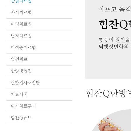
관절치료법
아프고 움직
사시치료법
힘찬Q
이명치료법
난청치료법
통증의 원인을
퇴행성변화의 
이석증치료법
입원치료
한양방협진
질환검사&진단
힘찬Q한방
치료사례
환자치료후기
힘찬Q튜브