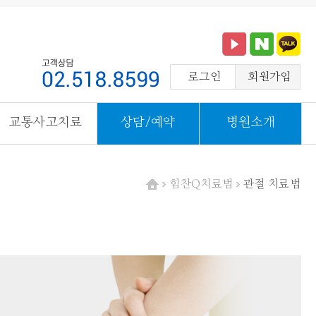
로그인
회원가입
교통사고치료
상담/예약
병원소개
힘찬Q치료법
관절 치료법
HOME
>
>