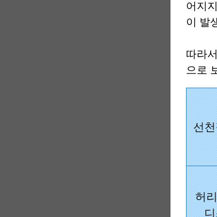
어지지
이 발
따라서
으로 
선천
허리
디