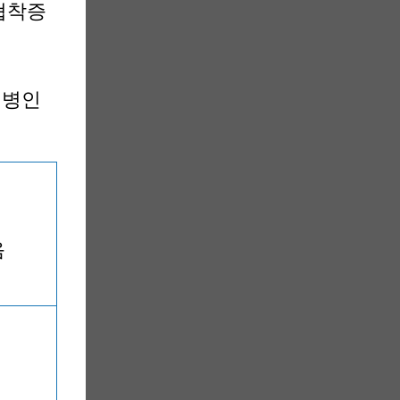
협착증
 병인
음