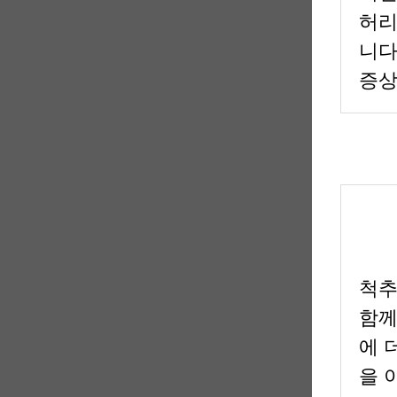
허리
니다
증상
척추
함께
에 
을 