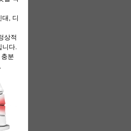
대, 디
비정상적
입니다.
 충분
.