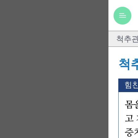
척
힘찬
몸
고
증