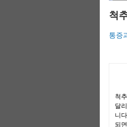
척
통증과
척추
달리
니다
되면