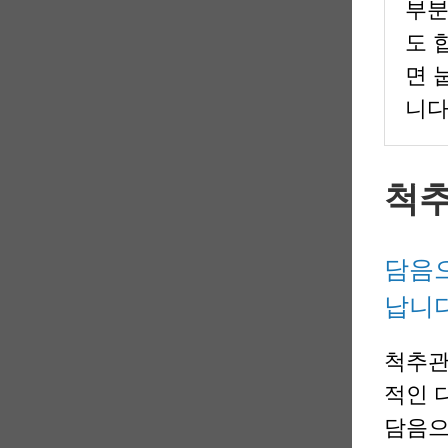
부분
도 
면 
니다
척추
담음으
납니다
척추관
적인 
담음으