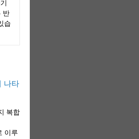
하기
 반
있습
때 나타
지 복합
로 이루