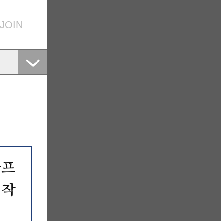
JOIN
아프
협착