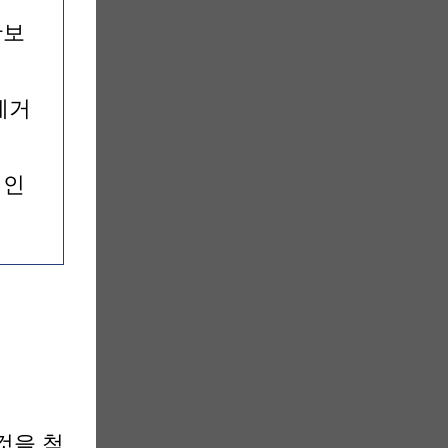
확보
제거
적인
것을 척