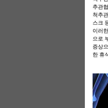
추관협
척추관
스크 
이러한
으로 
증상으
한 휴