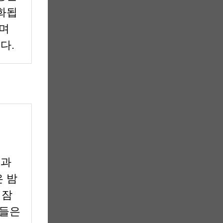
화됩
우며
다.
증과
 밤
 잠
자들은