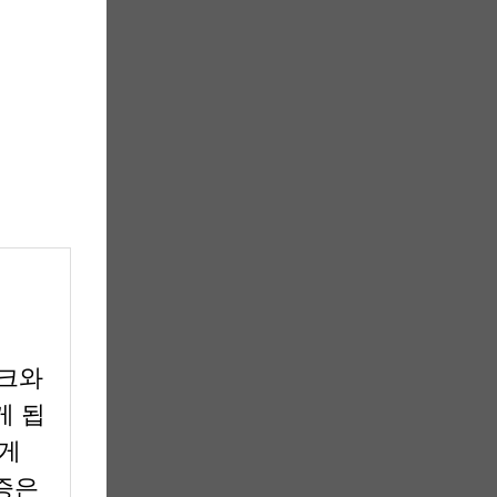
크와
게 됩
있게
증은