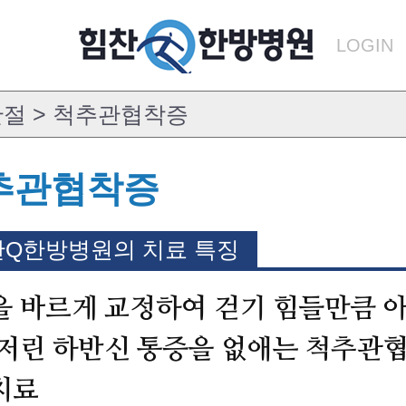
LOGIN
추관협착증
Q한방병원의 치료 특징
을 바르게 교정하여 걷기 힘들만큼 
 저린 하반신 통증을 없애는 척추관
치료