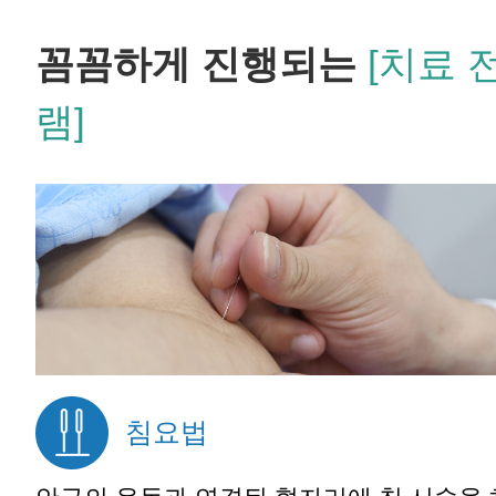
꼼꼼하게 진행되는
[치료 
램]
침요법