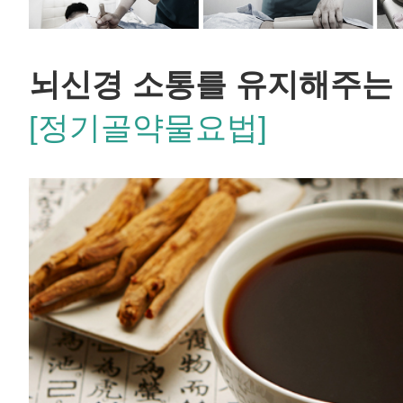
뇌신경 소통를 유지해주는
[정기골약물요법]