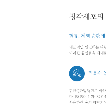
청각세포의
혈류, 체액 순환
대표적인 원인에는 다한증
이러한 원인들을 제대
믿을수 
힘찬Q한방병원은 식약
다. ISO9001 과 I
사용하여 옹기 약탕기에