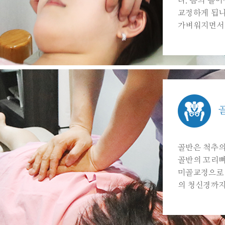
다. 몸의 틀
교정하게 됩니
가벼워지면서 
골반은 척추의
골반의 꼬리뼈
미골교정으로 
의 청신경까지