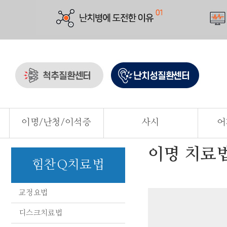
이명/난청/이석증
사시
어
이명 치료
힘찬Q치료법
교정요법
디스크치료법