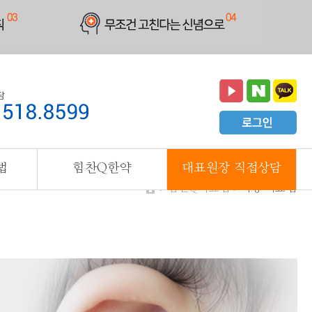
법
힘찬Q한약
대표원장 직접상담
힘찬Q치료법
이명 치료법
HOME
>
>