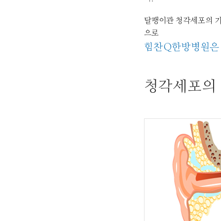
달팽이관 청각세포의 기
으로
힘찬Q한방병원은 
청각세포의