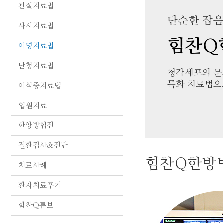
관절치료법
단순한 잡음
사시치료법
힘찬Q
이명치료법
난청치료법
청각세포의 문
특화 치료법으
이석증치료법
입원치료
한양방협진
질환검사&진단
힘찬Q한방
치료사례
환자치료후기
힘찬Q튜브