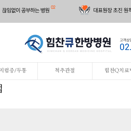
지럼증/두통
척추관절
힘찬Q치료
법