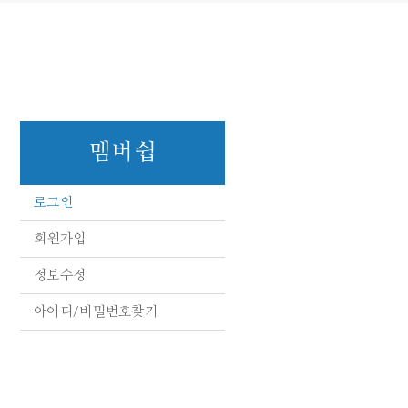
멤버쉽
로그인
회원가입
정보수정
아이디/비밀번호찾기